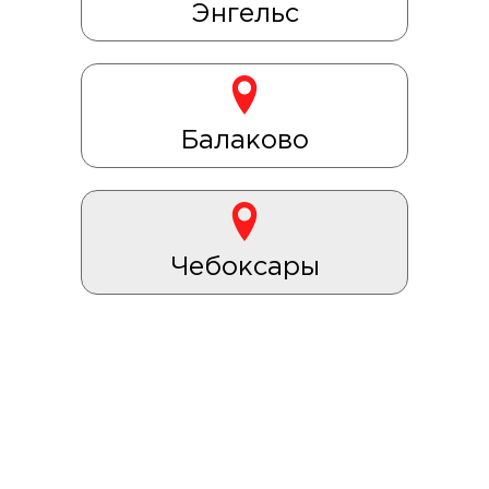
Энгельс
Балаково
Чебоксары