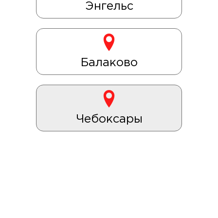
Энгельс
Балаково
Чебоксары